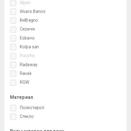
Alpen
Alvaro Banos
BelBagno
Cezares
Esbano
Kolpa san
Pucsho
Radaway
Ravak
RGW
Материал
Полистирол
Стекло