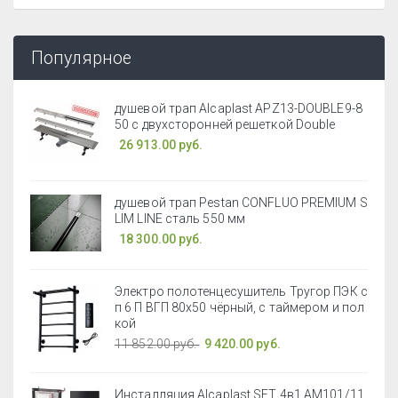
Популярное
душевой трап Alcaplast APZ13-DOUBLE9-8
50 с двухсторонней решеткой Double
26 913.00 руб.
душевой трап Pestan CONFLUO PREMIUM S
LIM LINE сталь 550 мм
18 300.00 руб.
Электро полотенцесушитель Тругор ПЭК с
п 6 П ВГП 80x50 чёрный, с таймером и пол
кой
11 852.00 руб.
9 420.00 руб.
Инсталляция Alcaplast SET 4в1 AM101/11