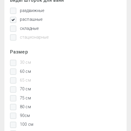
Виды шторок для ванн
раздвижные
распашные
складные
стационарные
Размер
30 см
60 см
65 см
70 см
75 см
80 см
90см
100 см