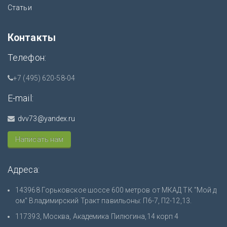
Статьи
Контакты
Телефон:
+7 (495) 620-58-04
E-mail:
dvv73@yandex.ru
Написать нам
Адреса:
143968 Горьковское шоссе 600 метров от МКАД ТК "Мой д
ом" Владимирский Тракт павильоны: П6-7, П2-12,13.
117393, Москва, Академика Пилюгина,14 корп 4