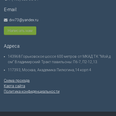
E-mail:
dvv73@yandex.ru
Написать нам
Адреса:
143968 Горьковское шоссе 600 метров от МКАД ТК "Мой д
ом" Владимирский Тракт павильоны: П6-7, П2-12,13.
117393, Москва, Академика Пилюгина,14 корп 4
Схема проезда
Карта сайта
Политика конфиденциальности