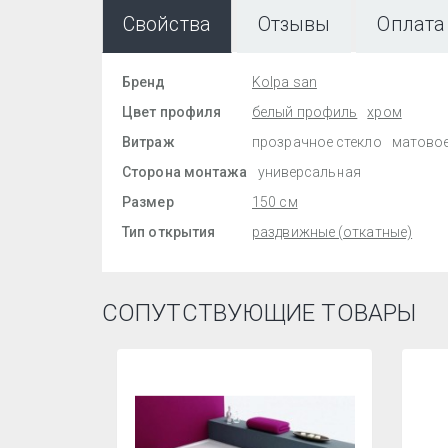
Свойства
Отзывы
Оплата
Бренд
Kolpa san
Цвет профиля
белый профиль
хром
Витраж
прозрачное стекло
матовое
Сторона монтажа
универсальная
Размер
150 см
Тип открытия
раздвижные (откатные)
СОПУТСТВУЮЩИЕ ТОВАРЫ