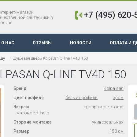
нтернет-магазин
+7 (495) 620-
ачественной сантехники в
оскве
О НАС
ОТЗЫВЫ
НОВОСТИ
ОПЛАТА И Д
ишу
Душевая дверь KolpaSan Q-line TV4D 150
PASAN Q-LINE TV4D 150
Бренд
Kolpa san
Цвет профиля
белый профиль
хром
Витраж
прозрачное стекло
матовое стекло
Сторона монтажа
универсальная
Размер
150 см