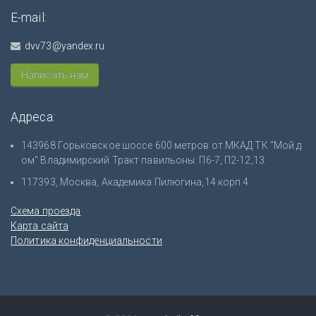
E-mail:
dvv73@yandex.ru
Написать нам
Адреса:
143968 Горьковское шоссе 600 метров от МКАД ТК "Мой д
ом" Владимирский Тракт павильоны: П6-7, П2-12,13.
117393, Москва, Академика Пилюгина,14 корп 4
Схема проезда
Карта сайта
Политика конфиденциальности