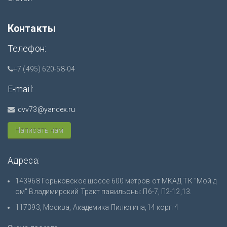
Контакты
Телефон:
+7 (495) 620-58-04
E-mail:
dvv73@yandex.ru
Написать нам
Адреса:
143968 Горьковское шоссе 600 метров от МКАД ТК "Мой д
ом" Владимирский Тракт павильоны: П6-7, П2-12,13.
117393, Москва, Академика Пилюгина,14 корп 4